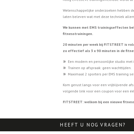
Wetenschappelijke onderzoeken hebben de
laten beleven wat met deze techniek allem
We kunnen met EMS trainingseffecten beha
fitnesstrainingen.
20 minuten per week bij FITSTREET is vold
zo effectief als 3 x 90 minuten in de fitne
Een modern en persoonlijke studio met 
Trainen op afspraak: geen wachttijden.
Maximaal 2 sporters per EMS training se
Kom gerust langs voor een vrijblijvende afs
volgende link voor een coupon voor een éé
FITSTREET: welkom bij een nieuwe fitnes
HEEFT U NOG VRAGEN? i