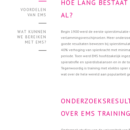
HOE LANG BESTAAT
VOORDELEN
AL?
VAN EMS
Begin 1900 werd de eerste spierstimulatie
WAT KUNNEN
WE BEREIKEN
verlammingsverschijnselen. Meer onderzoek
MET EMS?
goede resultaten bewezen bij spierstimul
40% verhoging van spierkracht met minimal
periode. Toen werd EMS hoofdzakelijk ingez
spieratrofie en spierdisbalansen en in de t
Tegenwoordig is training met elektro spie
wat over de hele wereld aan populariteit ge
ONDERZOEKSRESUL
OVER EMS TRAININ
Onderzoek studies van de universiteit van